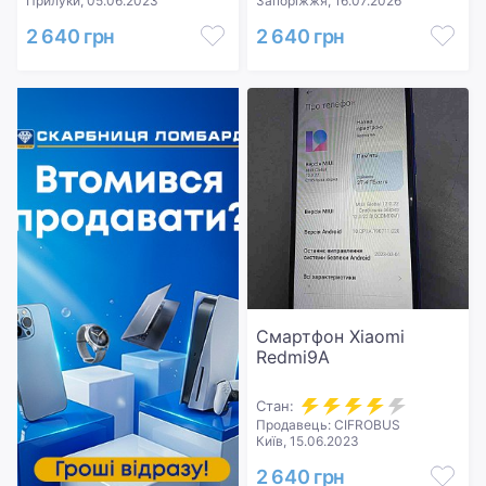
Прилуки, 05.06.2023
Запоріжжя, 16.07.2026
2 640 грн
2 640 грн
Смартфон Xiaomi
Redmi9A
Стан:
Продавець: CIFROBUS
Київ, 15.06.2023
2 640 грн