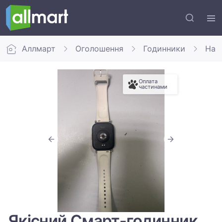
Аллмарт
Оголошення
Годинники
Нар
Оплата
частинами
Якісний Смарт-годинник