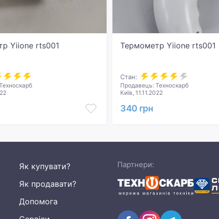
р Yiione rts001
Термометр Yiione rts001
Стан:
Техноскарб
Продавець: Техноскарб
022
Київ, 11.11.2022
340 грн
Партнери:
Як купувати?
Як продавати?
Допомога