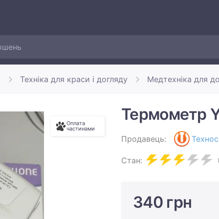
а
Техніка для краси і догляду
Медтехніка для д
Термометр Y
Оплата
частинами
Продавець:
Технос
Стан:
340 грн