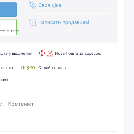
Своя ціна
Написати продавцеві
і
майте гроші
шта у відділення
Нова Пошта за адресою
отівкою
Онлайн оплата
bank
и
Комплект