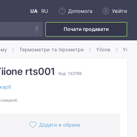
UA
RU
Допомога
Увійти
Почати продавати
ому
Термометри та пірометри
Yiione
Yiione
iione rts001
Код: 133799
карб
(середній)
Додати в обране