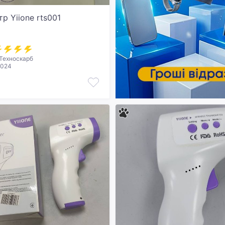
р Yiione rts001
Техноскарб
2024