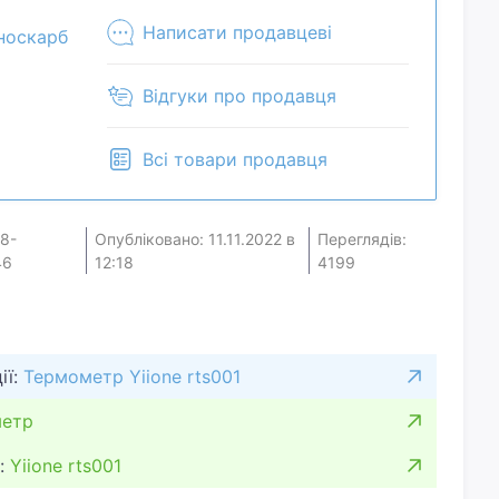
Написати продавцеві
носкарб
Відгуки про продавця
Всі товари продавця
18-
Опубліковано: 11.11.2022 в
Переглядів:
46
12:18
4199
ії:
Термометр Yiione rts001
етр
:
Yiione rts001