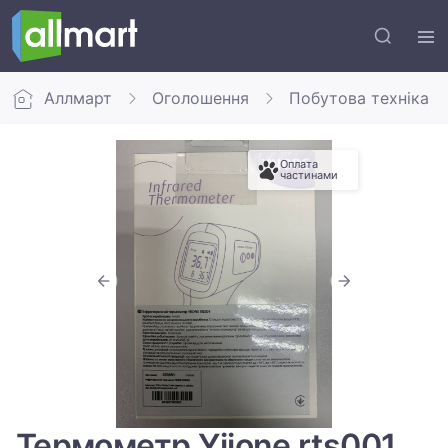
Аллмарт
Оголошення
Побутова техніка
Оплата
частинами
Термометр Yiione rts001