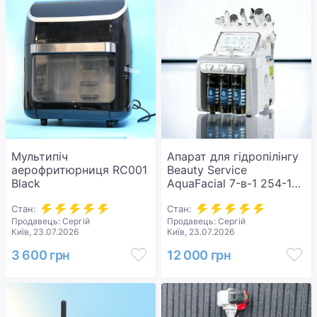
Мультипіч
Апарат для гідропілінгу
аерофритюрниця RC001
Beauty Service
Black
AquaFacial 7-в-1 254-1
450х320х240 мм
Стан:
Професійний
Стан:
Продавець: Сергій
Продавець: Сергій
косметологічний
Київ, 23.07.2026
Київ, 23.07.2026
комбайн.
3 600 грн
12 000 грн