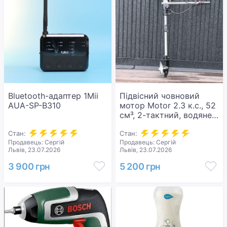
Bluetooth-адаптер 1Mii
Підвісний човновий
AUA-SP-B310
мотор Motor 2.3 к.с., 52
см³, 2-тактний, водяне
охолодження, довгий
Стан:
вал, CDI. Новий.
Стан:
Продавець: Сергій
Продавець: Сергій
Львів, 23.07.2026
Львів, 23.07.2026
3 900 грн
5 200 грн