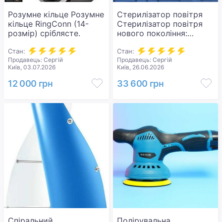
Розумне кільце Розумне
Стерилізатор повітря
кільце RingConn (14-
Стерилізатор повітря
розмір) сріблясте.
нового покоління:
Портативна плазмова
Стан:
технологія, зволожувач
Стан:
Продавець: Сергій
Продавець: Сергій
,очисник плазмовий.
Київ, 03.07.2026
Київ, 26.06.2026
Новий.
12 000 грн
33 600 грн
Спіральний
Полірувальна