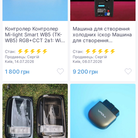
Контролер Контролер
Машина для створення
Mi-light Smart WB5 (TK-
холодних іскор Машина
WB5) RGB+CCT 2в1: Wi-
для створення
Fi, Bluetooth Mesh,
холодних іскор DMX зі
12/24В.
Стан:
спеціальним ефектом і
Стан:
Продавець: Сергій
Продавець: Сергій
дистанційним
Київ, 14.07.2026
Київ, 08.07.2026
керуванням для вечірок.
Нова.
1 800 грн
9 200 грн