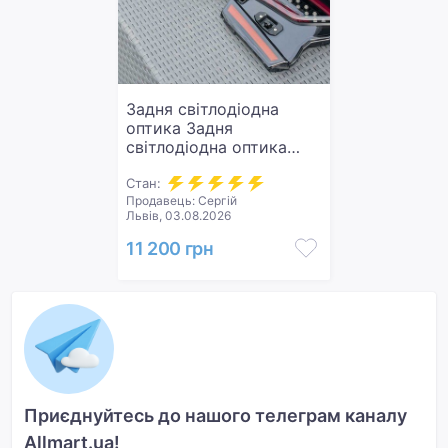
Задня світлодіодна
оптика Задня
світлодіодна оптика
(задні ліхтарі) для
Honda Accord 10 2018+
Стан:
Продавець: Сергій
Нова.
Львів, 03.08.2026
11 200 грн
Приєднуйтесь до нашого телеграм каналу
Allmart.ua!