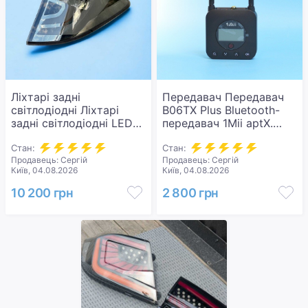
Ліхтарі задні
Передавач Передавач
світлодіодні Ліхтарі
B06TX Plus Bluetooth-
задні світлодіодні LED-
передавач 1Mii aptX.
оптика для Honda HR-V
Новий.
2015 – яскраве
Стан:
Стан:
Продавець: Сергій
Продавець: Сергій
оновлення вашого авто.
Київ, 04.08.2026
Київ, 04.08.2026
Нові.
10 200 грн
2 800 грн