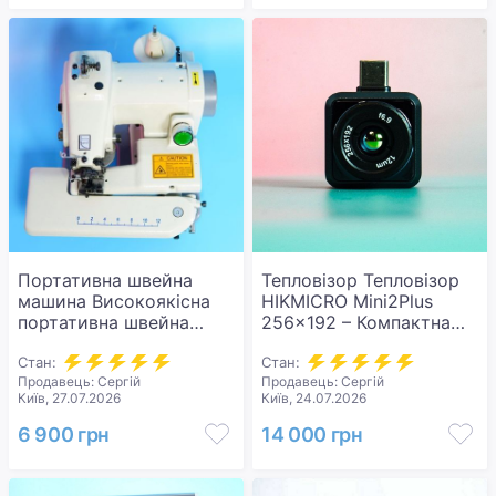
Портативна швейна
Тепловізор Тепловізор
машина Високоякісна
HIKMICRO Mini2Plus
портативна швейна
256×192 – Компактна
машина для потайного
потужність із чітким
стібка TIANGUOHE CM-
Стан:
зображенням. Новий.
Стан:
Продавець: Сергій
Продавець: Сергій
502 120 Вт. Нова.
Київ, 27.07.2026
Київ, 24.07.2026
6 900 грн
14 000 грн