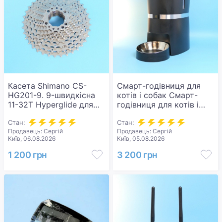
Касета Shimano CS-
Смарт-годівниця для
HG201-9. 9-швидкісна
котів і собак Смарт-
11-32T Hyperglide для
годівниця для котів і
велосипеда. Оригінал!
собак Smart Life 3.8L
Стан:
автоматична з Wi-Fi.
Стан:
Продавець: Сергій
Продавець: Сергій
Нова.
Київ, 06.08.2026
Київ, 05.08.2026
1 200 грн
3 200 грн