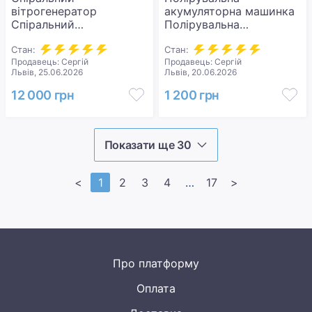
вітрогенератор
акумуляторна машинка
Спіральний
Полірувальна
вітрогенератор
акумуляторна машинка
вертикальний
Стан:
Waxing Polisher 12V. для
Стан:
Продавець: Сергій
Продавець: Сергій
електромагнітний 12 В
полірування, шліфування
Львів, 25.06.2026
Львів, 20.06.2026
500 Вт. Вітрова турбіна
автомобіля, меблів,
з контролером, з
тощо.. 6 швидкостей.
12 000 грн
1 200 грн
вертикальною віссю та
2 ал
Показати ще 30
<
1
2
3
4
>>
17
>
Про платформу
Оплата