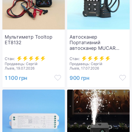
Мультиметр Tooltop
Автосканер
ET8132
Портативний
автосканер MUCAR
CDL20 для діагностики
Стан:
авто по протоколу
Стан:
Продавець: Сергій
Продавець: Сергій
OBDII.
Львів, 19.07.2026
Львів, 17.07.2026
1 100 грн
900 грн