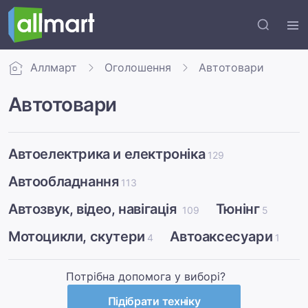
Аллмарт
Оголошення
Автотовари
Автотовари
Автоелектрика и електроніка
129
Автообладнання
113
Автозвук, відео, навігація
Тюнінг
109
5
Мотоцикли, скутери
Автоаксесуари
4
1
Потрібна допомога у виборі?
Підібрати техніку