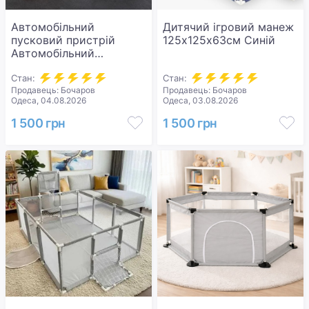
Автомобільний
Дитячий ігровий манеж
пусковий пристрій
125х125х63см Синій
Автомобільний
пусковий пристрій для
акумулятора JUMP
Стан:
Стан:
Продавець: Бочаров
Продавець: Бочаров
STARTER 69800mah +
Одеса, 04.08.2026
Одеса, 03.08.2026
Компрессор / Пусковий
пристрій для авто /
1 500 грн
1 500 грн
Бустер