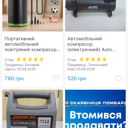
Портативний
Автомобільний
автомобільний
компресор
повітряний компресор
(електричний) Auto
AND LY-1096
assistance AA-108M
Стан:
Стан:
Продавець: Бочаров
Продавець: Техноскарб
Одеса, 05.08.2026
Київ, 05.08.2026
780 грн
520 грн