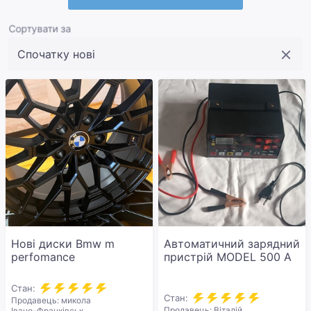
Сортувати за
Нові диски Bmw m
Автоматичний зарядний
perfomance
пристрій MODEL 500 A
Стан:
Стан:
Продавець: микола
Продавець: Віталій
Івано-Франківськ,