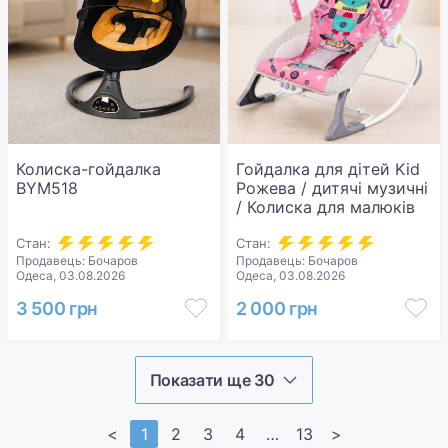
Колиска-гойдалка
Гойдалка для дітей Kid
BYM518
Рожева / дитячі музичні
/ Колиска для малюків
Стан:
Стан:
Продавець: Бочаров
Продавець: Бочаров
Одеса, 03.08.2026
Одеса, 03.08.2026
3 500 грн
2 000 грн
Показати ще 30
<
1
2
3
4
>>
13
>