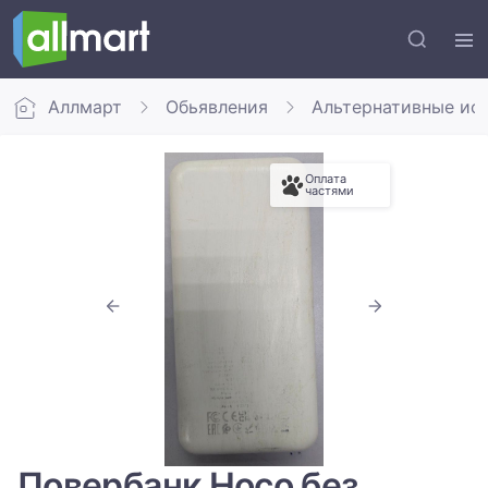
Аллмарт
Обьявления
Альтернативные ис
Оплата
частями
Повербанк Hoco без