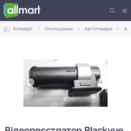
Аллмарт
Оголошення
Автотовари
Авт
Відеореєстратор Blackvue