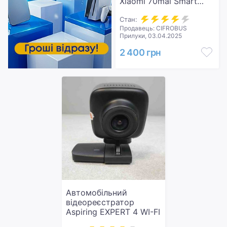
Xiaomi 70mai Smart
Dash Cam Pro (Midrive
D02)
Стан:
Продавець: CIFROBUS
Прилуки, 03.04.2025
2 400 грн
Автомобільний
відеореєстратор
Aspiring EXPERT 4 WI-FI