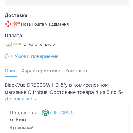
Доставка:
Нова Пошта у відділення
Оплата:
Оплата готівкою
Умови повернення
Опис
Характеристики
Комплект
BlackVue DR500GW HD б/у в комиссионном
магазине Cifrobus. Состояние товара 4 из 5 по 5-
Детальніше
ти бальной системе. Примечание: потертости,
царапины . Комплектация товара: кабель 2
Продавець:
CIFROBUS
камеры.Хотите скидку? Давайте обсудим.
м. Київ
Предложите свою цену и мы посмотрим, что
сможем сделать.Уточняйте наличие и
4 роки на сайті