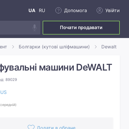
UA
RU
Допомога
Увійти
Почати продавати
ент
Болгарки (кутові шліфмашини)
Dewalt
фувальні машини DeWALT
од: 89029
BUS
(середній)
Додати в обране