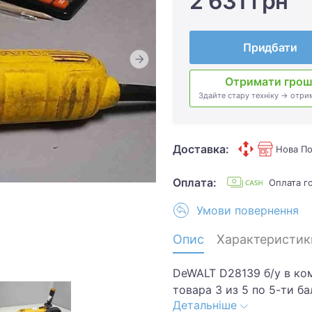
2 631 грн
Придбати
Отримати грош
Здайте стару техніку → отри
Доставка:
Нова По
Оплата:
Оплата г
Умови повернення
Опис
Характеристик
DeWALT D28139 б/у в ко
товара 3 из 5 по 5-ти б
Детальніше
потетости.Хотите скидк