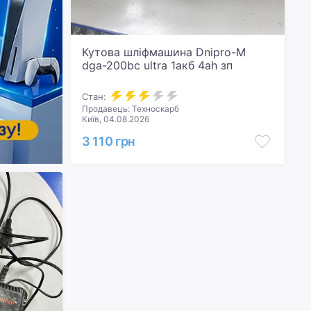
Кутова шліфмашина Dnipro-M
dga-200bc ultra 1акб 4ah зп
Стан:
Продавець: Техноскарб
Київ, 04.08.2026
3 110 грн