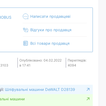
ем сделать.Уточняйте наличие и комплектацию
ет быть продан в розничном магазине.
Написати продавцеві
ROBUS
Відгуки про продавця
Всі товари продавця
Опубліковано: 04.02.2022
Переглядів:
3103
в 17:41
4094
ії:
Шліфувальні машини DeWALT D28139
альні машини