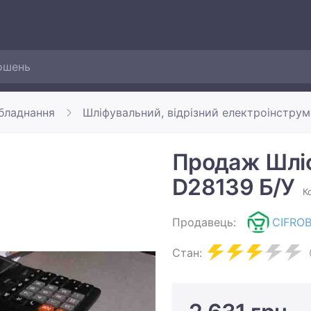
обладнання
Шліфувальний, відрізний електроінструм
Продаж Шлі
D28139 Б/У
К
Продавець:
CIFRO
Стан: