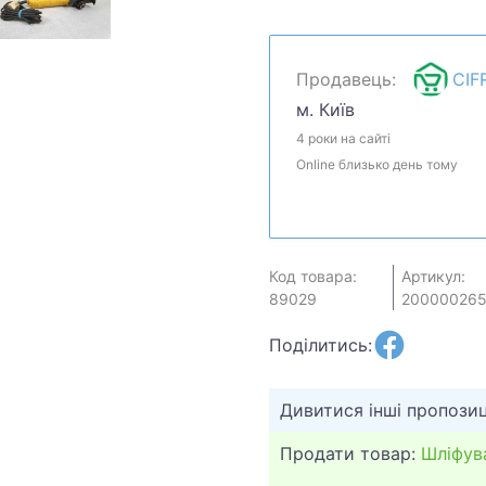
мы посмотрим, что смож
у менеджера. Товар мож
Продавець:
CIF
м. Київ
4 роки на сайті
Online близько день тому
Код товара:
Артикул:
89029
200000265
Поділитись:
Дивитися інші пропозиц
Продати товар:
Шліфув