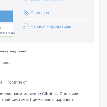
Своя ціна
Написати продавцеві
і
майте гроші
шта у відділення
отівкою
и
Комплект
миссионном магазине Cifrobus. Состояние
альной системе. Примечание: царапины
у? Давайте обсудим. Предложите свою цену и