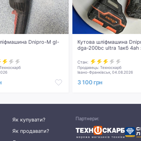
ліфмашина Dnipro-M gl-
Кутова шліфмашина Dnip
dga-200bc ultra 1акб 4ah 
Стан:
Техноскарб
Продавець: Техноскарб
2026
Івано-Франківськ, 04.08.2026
н
3 100 грн
Партнери:
Як купувати?
Як продавати?