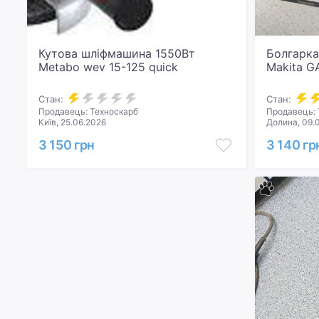
Кутова шліфмашина 1550Вт
Болгарка
Metabo wev 15-125 quick
Makita G
Стан:
Стан:
Продавець: Техноскарб
Продавець: 
Київ, 25.06.2026
Долина, 09.
3 150 грн
3 140 гр