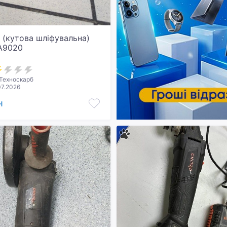
 (кутова шліфувальна)
A9020
Техноскарб
07.2026
н