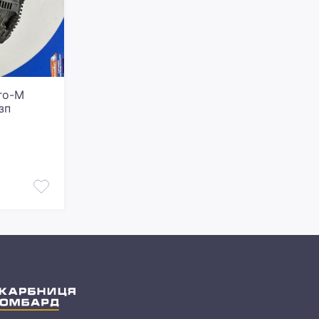
ro-M
зп