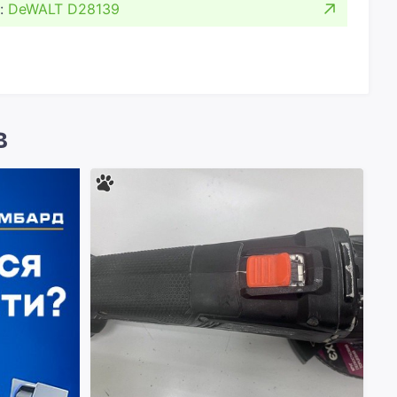
:
DeWALT D28139
в