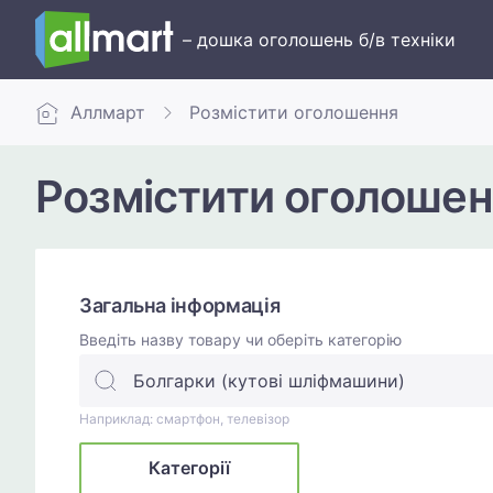
– дошка оголошень б/в техніки
Аллмарт
Розмістити оголошення
Розмістити оголошен
Загальна інформація
Введіть назву товару чи оберіть категорію
Наприклад: смартфон, телевізор
Категорії