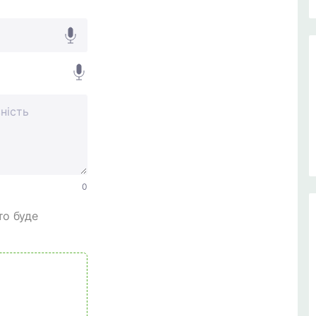
0
то буде