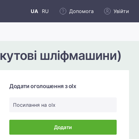
UA
RU
Допомога
Увійти
(кутові шліфмашини)
Додати оголошення з olx
Посилання на olx
Додати