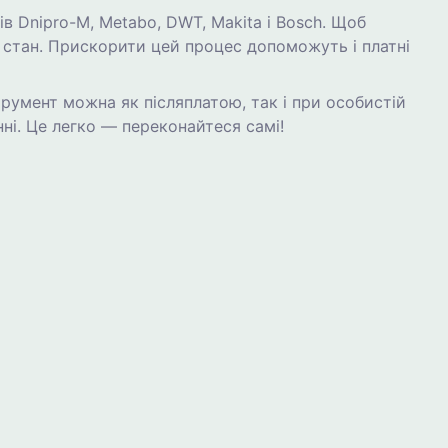
в Dnipro-M, Metabo, DWT, Makita і Bosch. Щоб
и стан. Прискорити цей процес допоможуть і платні
румент можна як післяплатою, так і при особистій
ні. Це легко — переконайтеся самі!