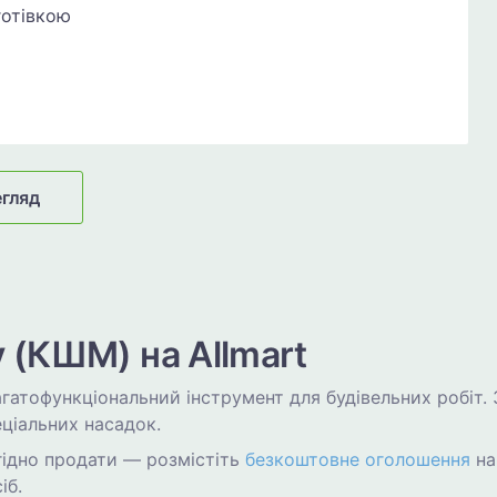
готівкою
егляд
 (КШМ) на Allmart
агатофункціональний інструмент для будівельних робіт.
еціальних насадок.
игідно продати — розмістіть
безкоштовне оголошення
на
іб.