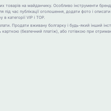
х товарів на майданчику. Особливо інструменти бренді
я під час публікації оголошення, додати фото і описат
 в категорії VIP і TOP.
лати. Продати вживану болгарку і будь-який інший інст
 карткою (безпечний платіж), або готівкою при отриман