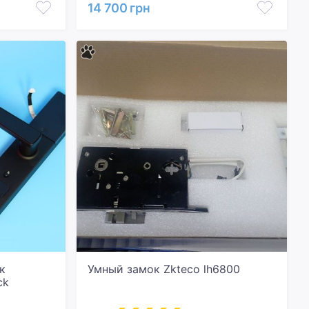
14 700 грн
к
Умный замок Zkteco lh6800
ck