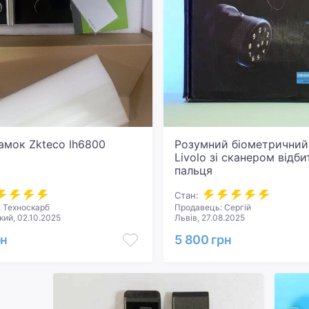
амок Zkteco lh6800
Розумний біометричний
Livolo зі сканером відби
пальця
Стан:
 Техноскарб
Продавець: Сергій
ий, 02.10.2025
Львів, 27.08.2025
рн
5 800 грн