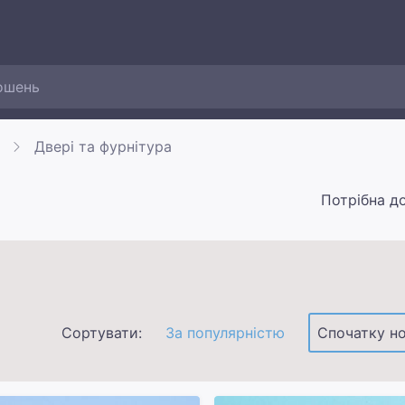
Двері та фурнітура
Потрібна д
Сортувати:
За популярністю
Спочатку но