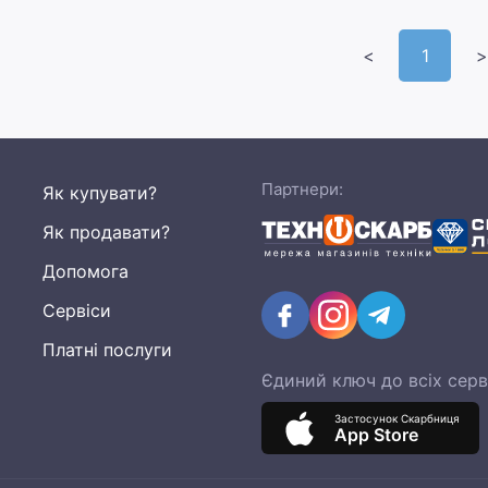
<
1
>
Партнери:
Як купувати?
Як продавати?
Допомога
Сервіси
Платні послуги
Єдиний ключ до всіх серв
Застосунок Скарбниця
App Store