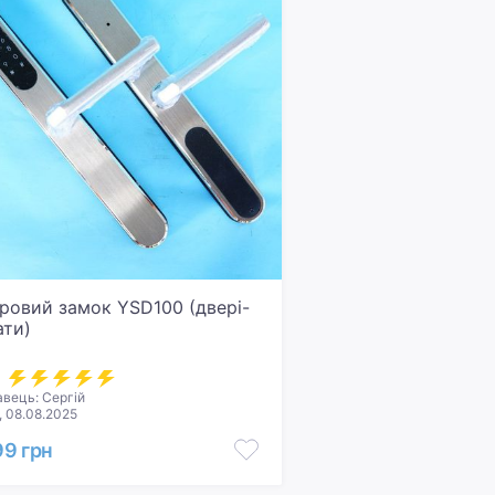
ровий замок YSD100 (двері-
ати)
:
вець: Сергій
, 08.08.2025
99 грн