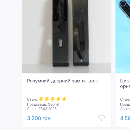
Розумний дверний замок Lock
Циф
орн
Стан:
Стан
Продавець: Сергій
Прода
Львів, 27.08.2025
Львів
3 200 грн
4 5