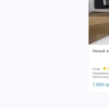
Умный з
Стан:
Продавець:
Хмельницьк
1 280 г