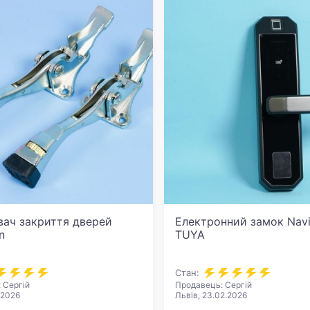
ач закриття дверей
Електронний замок Navi
n
TUYA
Стан:
 Сергій
Продавець: Сергій
.2026
Львів, 23.02.2026