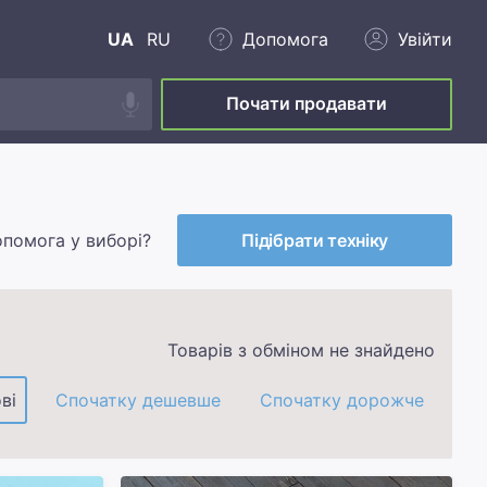
UA
RU
Допомога
Увійти
Почати продавати
опомога у виборі?
Підібрати техніку
Товарів з обміном не знайдено
ві
Спочатку дешевше
Спочатку дорожче