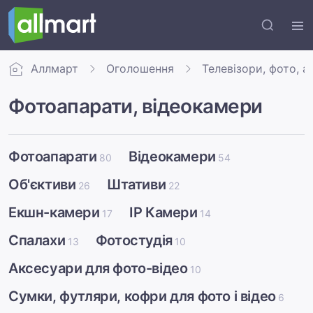
Аллмарт
Оголошення
Телевізори, фото, а
Фотоапарати, відеокамери
Фотоапарати
Відеокамери
80
54
Об'єктиви
Штативи
26
22
Екшн-камери
IP Камери
17
14
Спалахи
Фотостудія
13
10
Аксесуари для фото-відео
10
Сумки, футляри, кофри для фото і відео
6