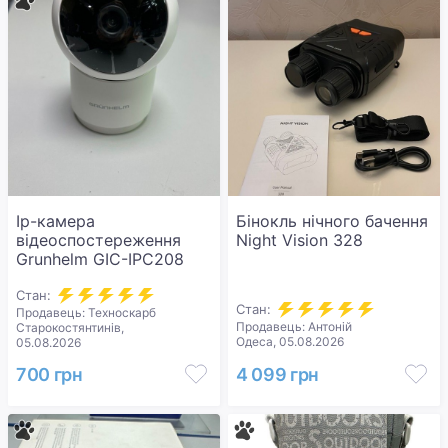
Ip-камера
Бінокль нічного бачення
відеоспостереження
Night Vision 328
Grunhelm GIC-IPC208
Стан:
Стан:
Продавець: Техноскарб
Продавець: Антоній
Старокостянтинів,
Одеса, 05.08.2026
05.08.2026
700 грн
4 099 грн