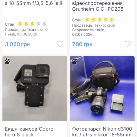
s 18-55mm f/3,5-5,6 is ii
відеоспостереження
Grunhelm GIC-IPC208
Стан:
Стан:
Продавець: Техноскарб
Продавець: Техноскарб
Старокостянтинів,
Львів, 03.08.2026
03.08.2026
3 020 грн
700 грн
Екшн-камера Gopro
Фотоапарат Nikon d3100
hero 8 black
kit / af-s nikkor 18-55mm