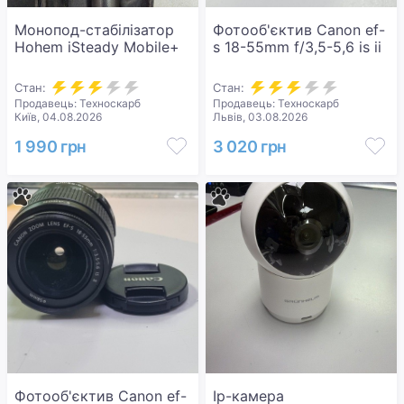
Монопод-стабілізатор
Фотооб'єктив Canon ef-
Hohem iSteady Mobile+
s 18-55mm f/3,5-5,6 is ii
Стан:
Стан:
Продавець: Техноскарб
Продавець: Техноскарб
Київ, 04.08.2026
Львів, 03.08.2026
1 990 грн
3 020 грн
Фотооб'єктив Canon ef-
Ip-камера