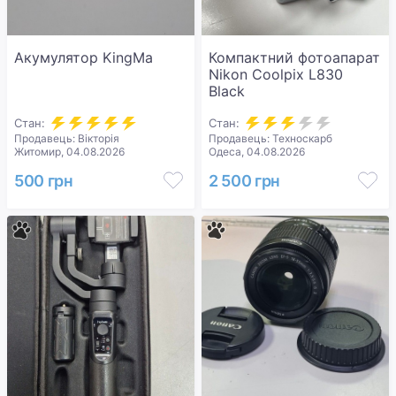
Акумулятор KingMa
Компактний фотоапарат
Nikon Coolpix L830
Black
Стан:
Стан:
Продавець: Вікторія
Продавець: Техноскарб
Житомир, 04.08.2026
Одеса, 04.08.2026
500 грн
2 500 грн