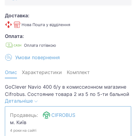
Доставка:
Нова Пошта у відділення
Оплата:
Оплата готівкою
Умови повернення
Опис
Характеристики
Комплект
GoClever Navio 400 б/у в комиссионном магазине
Cifrobus. Состояние товара 2 из 5 по 5-ти бальной
Детальніше
системе. Примечание: Потертсоті,царапини,засвіти
на екрані,слабка АКБ. Комплектация товара: блок
Продавець:
CIFROBUS
живлення.Хотите скидку? Давайте обсудим.
м. Київ
Предложите свою цену и мы посмотрим, что
сможем сделать.Уточняйте наличие и
4 роки на сайті