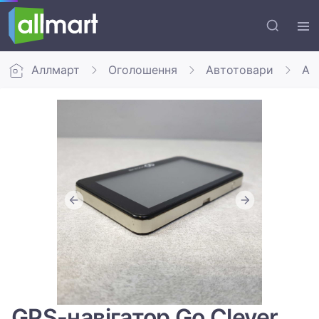
Аллмарт
Оголошення
Автотовари
Авт
GPS-навігатор Go Clever