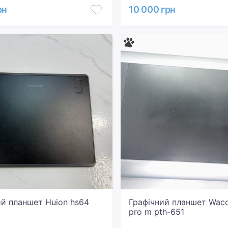
рн
10 000 грн
ий планшет Huion hs64
Графічний планшет Waco
pro m pth-651