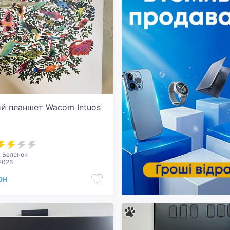
ий планшет Wacom Intuos
 Беленок
.2026
рн