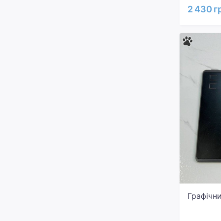
2 430 г
Графічн