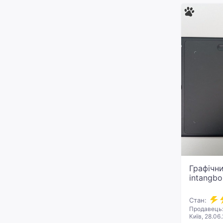
Графічн
intangb
Стан:
Продавець:
Київ, 28.06