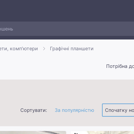
ети, комп'ютери
Графічні планшети
Потрібна д
Сортувати:
За популярністю
Спочатку но