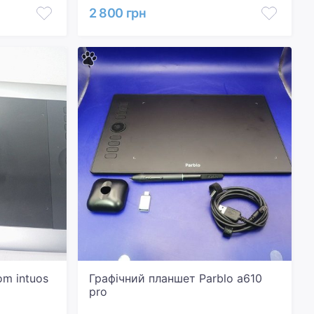
2 800 грн
m intuos
Графічний планшет Parblo a610
pro