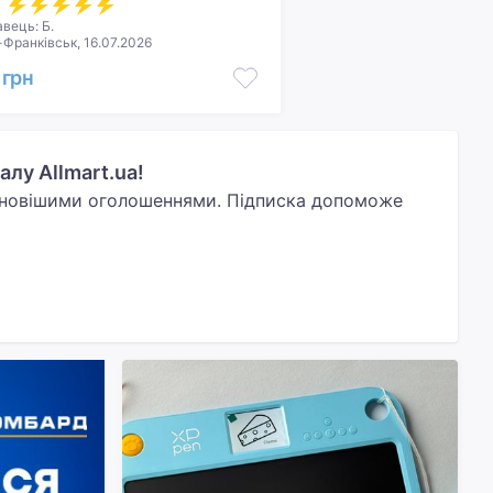
:
вець: Б.
-Франківськ, 16.07.2026
 грн
лу Allmart.ua!
йновішими оголошеннями. Підписка допоможе