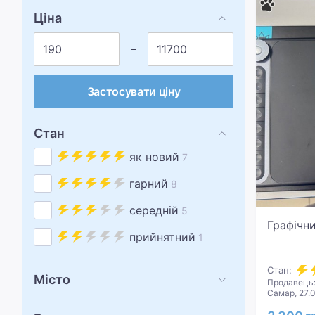
Ціна
Застосувати ціну
Стан
як новий
7
гарний
8
середній
5
Графічн
прийнятний
1
Стан:
Місто
Продавець:
Самар, 27.