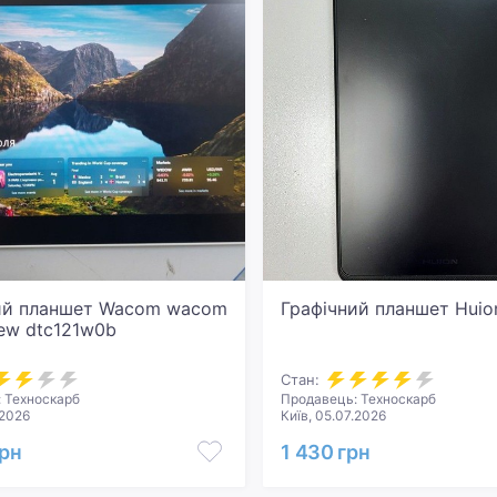
ий планшет Wacom wacom
Графічний планшет Huio
new dtc121w0b
Стан:
 Техноскарб
Продавець: Техноскарб
.2026
Київ, 05.07.2026
грн
1 430 грн