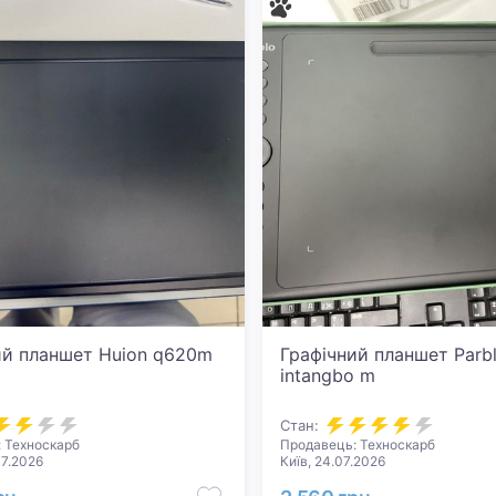
ий планшет Huion q620m
Графічний планшет Parb
intangbo m
Стан:
 Техноскарб
Продавець: Техноскарб
07.2026
Київ, 24.07.2026