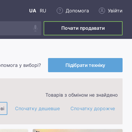
UA
RU
Допомога
Увійти
Почати продавати
опомога у виборі?
Підібрати техніку
Товарів з обміном не знайдено
ві
Спочатку дешевше
Спочатку дорожче