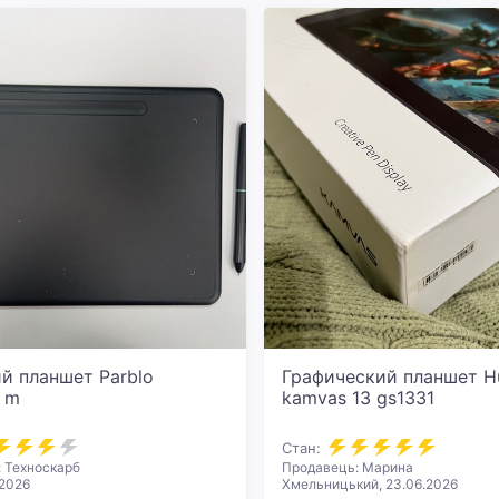
ий планшет Parblo
Графический планшет H
o m
kamvas 13 gs1331
Стан:
 Техноскарб
Продавець: Марина
.2026
Хмельницький, 23.06.2026