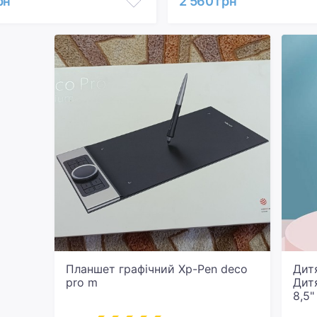
рн
2 560 грн
Планшет графічний Xp-Pen deco
Дит
pro m
Дит
8,5"