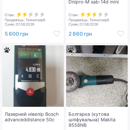
Dnipro-M sab-14d mini
Стан:
Стан:
Продавець: Техноскарб
Продавець: Техноскарб
Суми, 07.08.2026
Суми, 07.08.2026
5 600 грн
2 860 грн
Лазерний нівелір Bosch
Болгарка (кутова
advanceddistance 50c
шліфувальна) Makita
9558NB