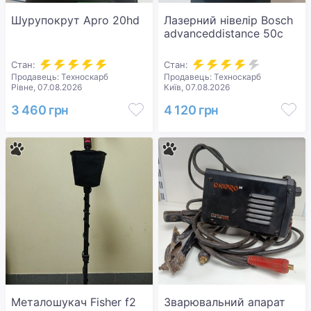
Шурупокрут Apro 20hd
Лазерний нівелір Bosch
advanceddistance 50c
Стан:
Стан:
Продавець: Техноскарб
Продавець: Техноскарб
Рівне, 07.08.2026
Київ, 07.08.2026
3 460 грн
4 120 грн
Металошукач Fisher f2
Зварювальний апарат