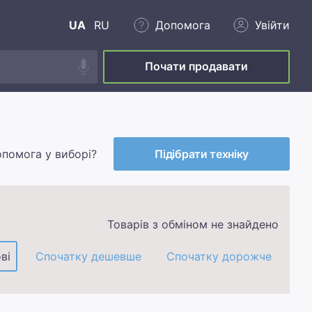
UA
RU
Допомога
Увійти
Почати продавати
опомога у виборі?
Підібрати техніку
Товарів з обміном не знайдено
ві
Спочатку дешевше
Спочатку дорожче