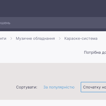
енти
Музичне обладнання
Караоке-система
Потрібна д
Сортувати:
За популярністю
Спочатку но