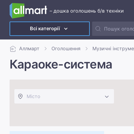
– дошка оголошень б/в техніки
Всі категорії
Аллмарт
Оголошення
Музичні інструм
Караоке-система