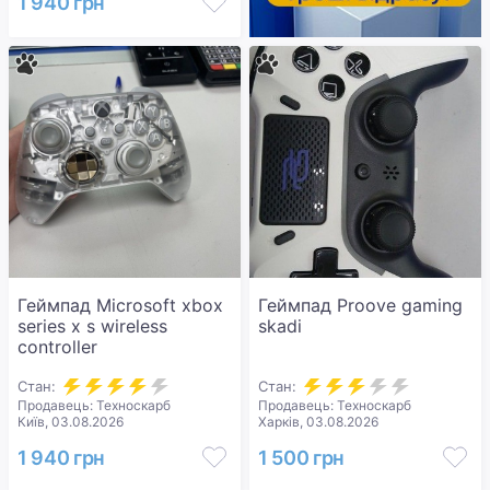
1 940 грн
Геймпад Microsoft xbox
Геймпад Proove gaming
series x s wireless
skadi
controller
Стан:
Стан:
Продавець: Техноскарб
Продавець: Техноскарб
Київ, 03.08.2026
Харків, 03.08.2026
1 940 грн
1 500 грн