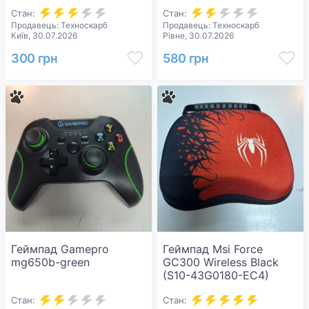
Стан:
Стан:
Продавець: Техноскарб
Продавець: Техноскарб
Київ, 30.07.2026
Рівне, 30.07.2026
300 грн
580 грн
Геймпад Gamepro
Геймпад Msi Force
mg650b-green
GC300 Wireless Black
(S10-43G0180-EC4)
Стан:
Стан: