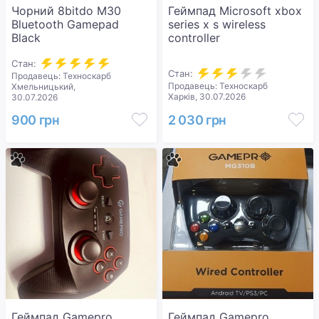
Чорний 8bitdo M30
Геймпад Microsoft xbox
Bluetooth Gamepad
series x s wireless
Black
controller
Стан:
Стан:
Продавець: Техноскарб
Продавець: Техноскарб
Хмельницький,
Харків, 30.07.2026
30.07.2026
900 грн
2 030 грн
Геймпад Gamepro
Геймпад Gamepro