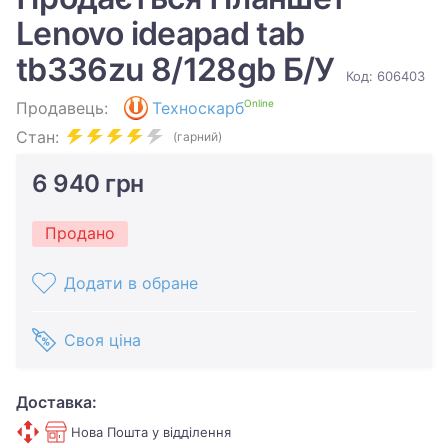
Lenovo ideapad tab
tb336zu 8/128gb Б/У
Код: 606403
Online
Продавець:
Техноскарб
Стан:
(гарний)
6 940 грн
Продано
Додати в обране
Своя ціна
Доставка:
Нова Пошта у відділення