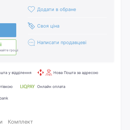
Додати в обране
Своя ціна
Написати продавцеві
і
майте гроші
шта у відділення
Нова Пошта за адресою
отівкою
Онлайн оплата
bank
и
Комплект