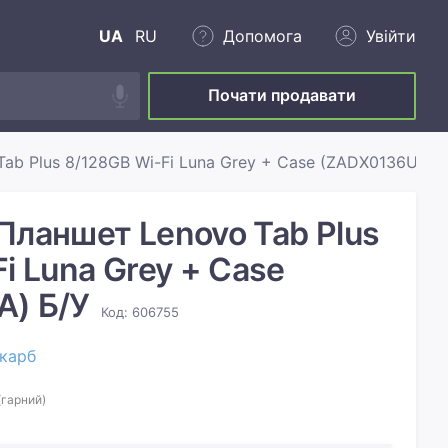
UA
RU
Допомога
Увійти
Почати продавати
Tab Plus 8/128GB Wi-Fi Luna Grey + Case (ZADX0136UA)
Планшет Lenovo Tab Plus
i Luna Grey + Case
A) Б/У
Код: 606755
карб
(гарний)