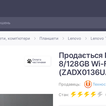
ети, комп'ютери
Планшети
Lenovo
Lenovo 
Продається 
Оплата
8/128GB Wi-F
частинами
(ZADX0136U
Продавець:
Технос
Стан: