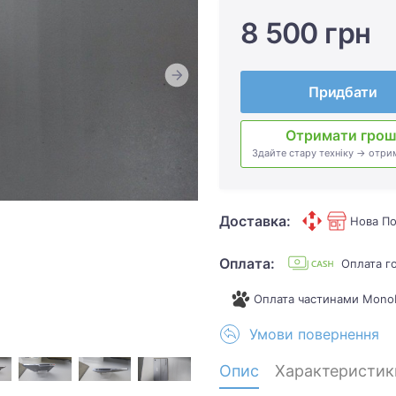
8 500 грн
Придбати
Отримати грош
Здайте стару техніку → отри
Доставка:
Нова По
Оплата:
Оплата г
Оплата частинами Mono
Умови повернення
Опис
Характеристик