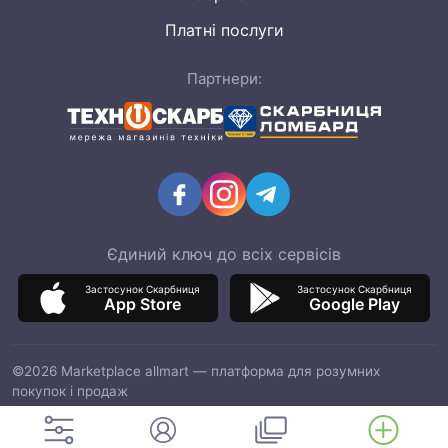
Платні послуги
Партнери:
Єдиний ключ до всіх сервісів
Застосунок Скарбниця
Застосунок Скарбниця
App Store
Google Play
©2026 Marketplace allmart — платформа для розумних
покупок і продаж
ТОВ "ІТМ МАРКЕТ", код ЄДРПОУ 42964597, адреса: 03151, м.
Київ, вул. Смілянська, 8