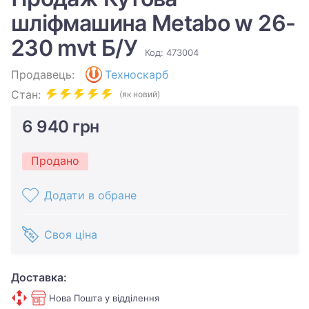
шліфмашина Metabo w 26-
230 mvt Б/У
Код: 473004
Продавець:
Техноскарб
Стан:
(як новий)
6 940 грн
Продано
Додати в обране
Своя ціна
Доставка:
Нова Пошта у відділення