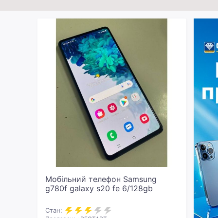
Мобільний телефон Samsung
g780f galaxy s20 fe 6/128gb
Стан: