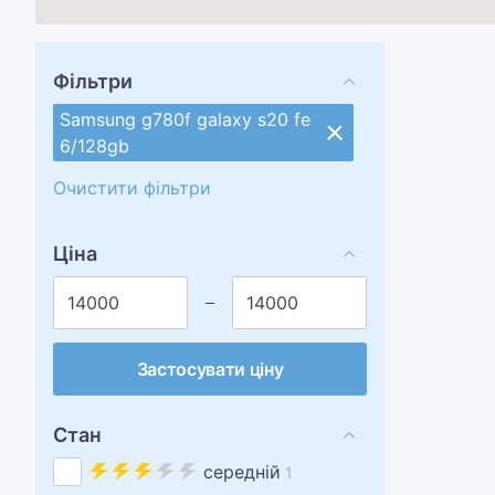
Фільтри
Samsung g780f galaxy s20 fe
6/128gb
Очистити фільтри
Ціна
Застосувати ціну
Стан
середній
1