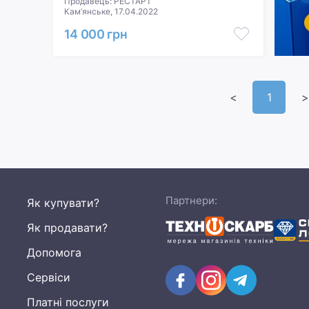
Продавець: РЕСТАРТ
Кам’янське, 17.04.2022
14 000 грн
<
1
>
Партнери:
Як купувати?
Як продавати?
Допомога
Сервіси
Платні послуги