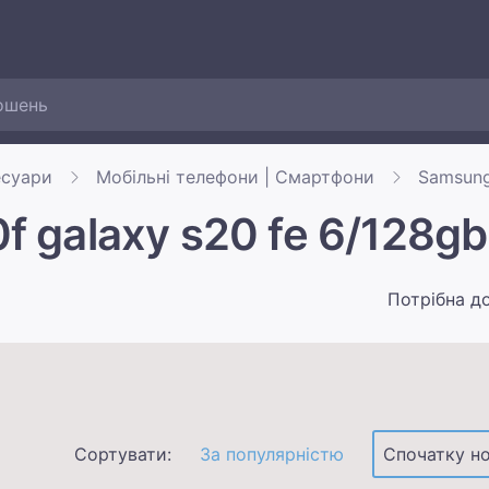
есуари
Мобільні телефони | Смартфони
Samsung
 galaxy s20 fe 6/128gb
Потрібна д
Сортувати:
За популярністю
Спочатку но