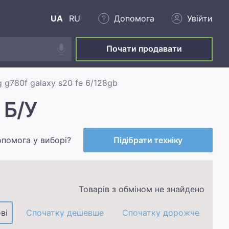
UA
RU
Допомога
Увійти
Почати продавати
 g780f galaxy s20 fe 6/128gb
 Б/У
опомога у виборі?
Підібрати техніку
Товарів з обміном не знайдено
ві
Спочатку дешевше
Спочатку дорожче