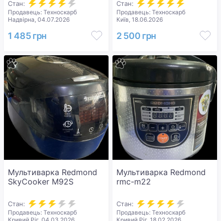
Стан:
Стан:
Продавець: Техноскарб
Продавець: Техноскарб
Надвірна, 04.07.2026
Київ, 18.06.2026
1 485 грн
2 500 грн
Мультиварка Redmond
Мультиварка Redmond
SkyCooker M92S
rmc-m22
Стан:
Стан:
Продавець: Техноскарб
Продавець: Техноскарб
Кривий Ріг, 04.03.2026
Кривий Ріг, 18.02.2026