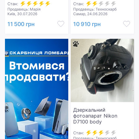
Стан:
Стан:
Продавець: Марія
Продавець: Техноскарб
Київ, 30.07.2026
Самар, 24.06.2026
11 500 грн
10 910 грн
Дзеркальний
фотоапарат Nikon
D7100 body
Стан:
Продавець: Техноскарб