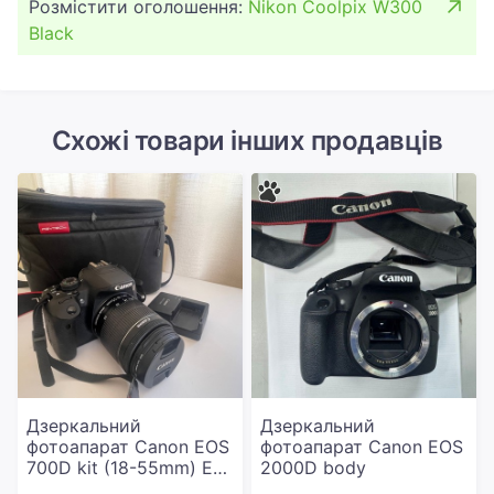
Розмістити оголошення:
Nikon Coolpix W300
Black
Схожі товари інших продавців
Дзеркальний
Дзеркальний
фотоапарат Canon EOS
фотоапарат Canon EOS
700D kit (18-55mm) EF-
2000D body
S IS STM (8596B031)