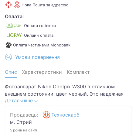
Нова Пошта за адресою
Оплата:
Оплата готівкою
Онлайн оплата
Оплата частинами Monobank
Умови повернення
Опис
Характеристики
Комплект
Фотоаппарат Nikon Coolpix W300 в отличном
внешнем состоянии, цвет черный. Это надежная
Детальніше
компактная камера для подводной съемки,
способная работать на глубине до 30 метров без
Продавець:
Техноскарб
дополнительного бокса. Модель оснащена 16-
м. Стрий
мегапиксельной матрицей CMOS и 5-кратным
оптическим зумом (24-120 мм в 35-мм
5 років на сайті