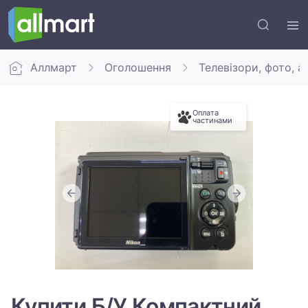
Аллмарт
Оголошення
Телевізори, фото, а
Оплата
частинами
Купити Б/У Компактний