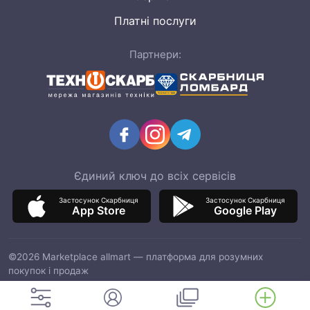
Платні послуги
Партнери:
Єдиний ключ до всіх сервісів
Застосунок Скарбниця
Застосунок Скарбниця
App Store
Google Play
©2026 Marketplace allmart — платформа для розумних
покупок і продаж
ТОВ "ІТМ МАРКЕТ", код ЄДРПОУ 42964597, адреса: 03151, м.
Київ, вул. Смілянська, 8