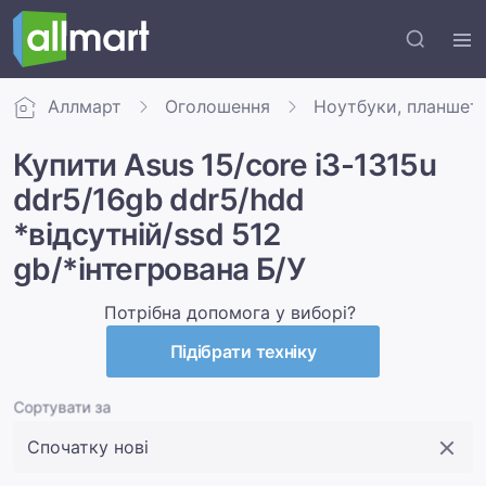
Аллмарт
Оголошення
Ноутбуки, планшет
Купити Asus 15/core i3-1315u
ddr5/16gb ddr5/hdd
*відсутній/ssd 512
gb/*інтегрована Б/У
Потрібна допомога у виборі?
Підібрати техніку
Сортувати за