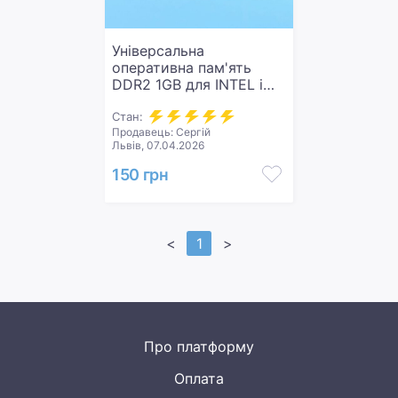
Універсальна
оперативна пам'ять
DDR2 1GB для INTEL і
AMD 800/667/533/400
Mhz 1024MB ДДР2 1 Гб
Стан:
Продавець: Сергій
(1 Gb)
Львів, 07.04.2026
150 грн
<
1
>
Про платформу
Оплата