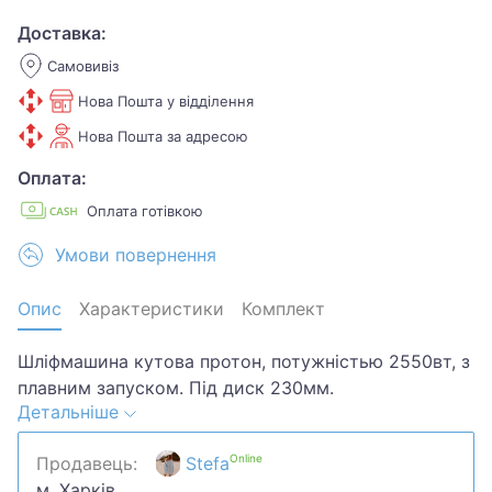
Доставка:
Самовивіз
Нова Пошта у відділення
Нова Пошта за адресою
Оплата:
Оплата готівкою
Умови повернення
Опис
Характеристики
Комплект
Шліфмашина кутова протон, потужністью 2550вт, з
плавним запуском. Під диск 230мм.
Детальніше
В гарному стані, зроблене обслуговування. Всі
зношені деталі були замінені. В комплекті кожух та
Online
Продавець:
Stefa
новий ключ
м. Харків