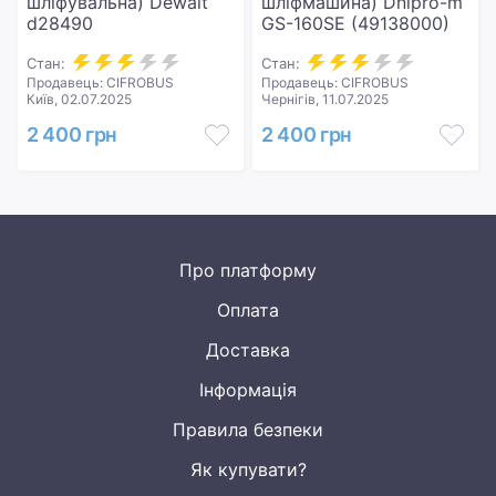
шліфувальна) Dewalt
шліфмашина) Dnipro-m
d28490
GS-160SE (49138000)
Стан:
Стан:
Продавець: CIFROBUS
Продавець: CIFROBUS
Київ, 02.07.2025
Чернігів, 11.07.2025
2 400 грн
2 400 грн
Про платформу
Оплата
Доставка
Інформація
Правила безпеки
Як купувати?