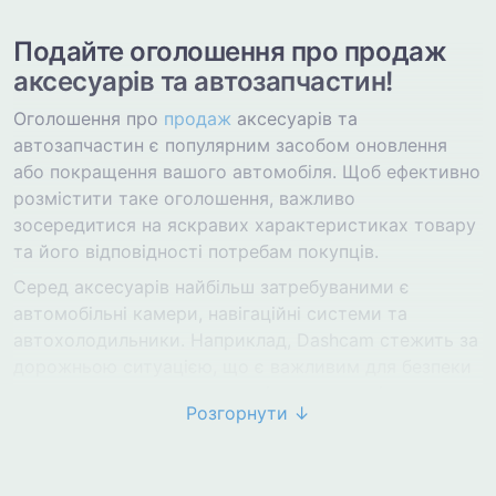
Подайте оголошення про продаж
аксесуарів та автозапчастин!
Оголошення про
продаж
аксесуарів та
автозапчастин є популярним засобом оновлення
або покращення вашого автомобіля. Щоб ефективно
розмістити таке оголошення, важливо
зосередитися на яскравих характеристиках товару
та його відповідності потребам покупців.
Серед аксесуарів найбільш затребуваними є
автомобільні камери, навігаційні системи та
автохолодильники. Наприклад, Dashcam стежить за
дорожньою ситуацією, що є важливим для безпеки
та може служити доказ у спірних ситуаціях.
Розгорнути ↓
Навігаційні системи, як-от GPS прилади Garmin або
TomTom, визнані для своєї точності та оновлених
карт. Автохолодильники допомагають зберігати їжу