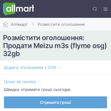
Аллмарт
Розмістити оголошення
Розмістити оголошення:
Продати Meizu m3s (flyme osg)
32gb
Додати оголошення з ОЛХ
Гроші за техніку
Швидко отримати гроші сьогодні.
Отримати гроші