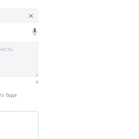
0
то буде