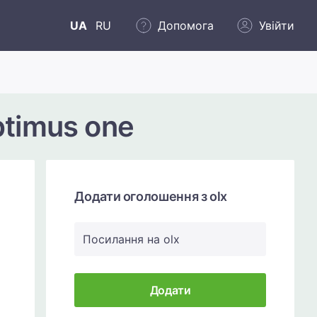
UA
RU
Допомога
Увійти
timus one
Додати оголошення з olx
Посилання на olx
Додати