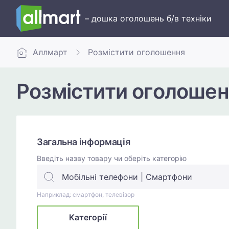
– дошка оголошень б/в техніки
Аллмарт
Розмістити оголошення
Розмістити оголошен
Загальна інформація
Введіть назву товару чи оберіть категорію
Наприклад: смартфон, телевізор
Категорії