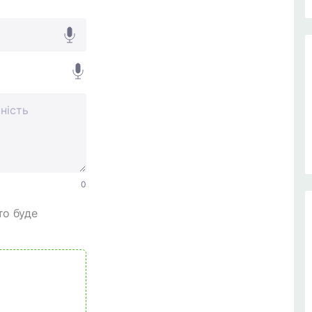
0
то буде