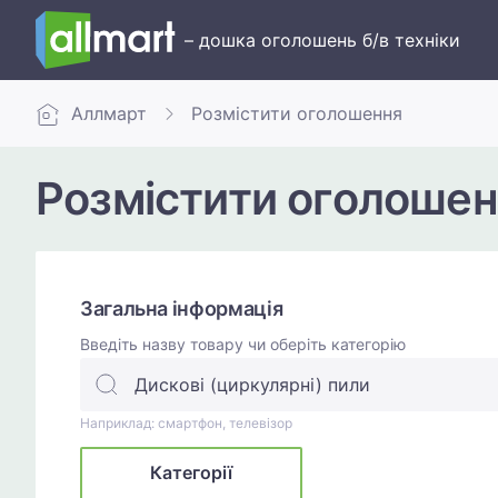
– дошка оголошень б/в техніки
Аллмарт
Розмістити оголошення
Розмістити оголошен
Загальна інформація
Введіть назву товару чи оберіть категорію
Наприклад: смартфон, телевізор
Категорії