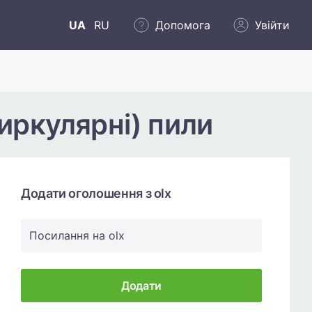
UA
RU
Допомога
Увійти
иркулярні) пили
Додати оголошення з olx
Посилання на olx
Додати