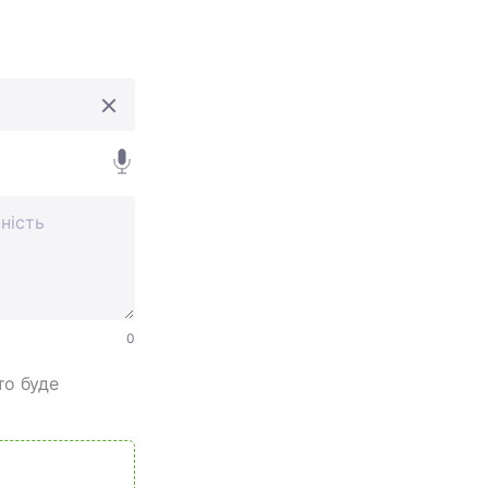
0
то буде