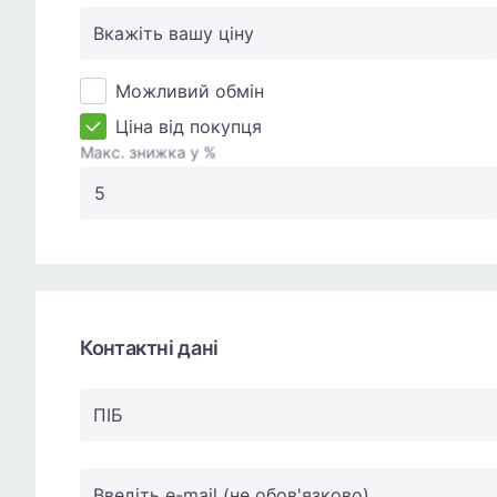
Вкажіть вашу ціну
Можливий обмін
Ціна від покупця
Макс. знижка у %
Контактні дані
ПIБ
Введіть e-mail (не обов'язково)