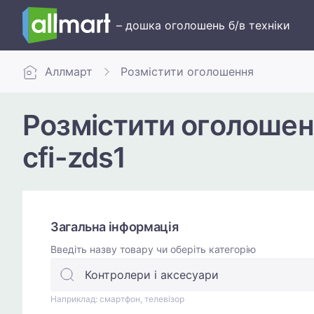
– дошка оголошень б/в техніки
Аллмарт
Розмістити оголошення
Розмістити оголошенн
cfi-zds1
Загальна інформація
Введіть назву товару чи оберіть категорію
Наприклад: смартфон, телевізор