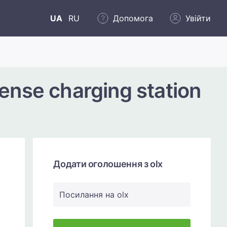
UA
RU
Допомога
Увійти
nse charging station
Додати оголошення з olx
Посилання на olx