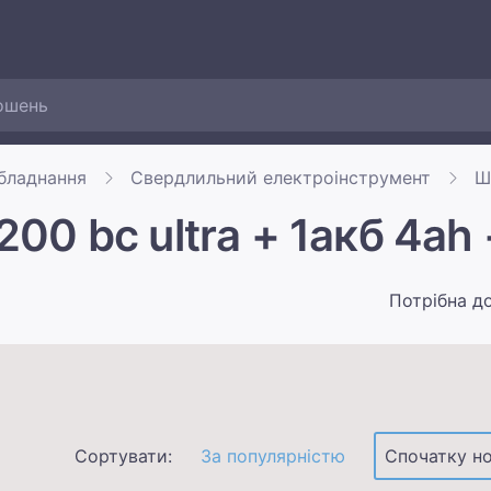
обладнання
Свердлильний електроінструмент
Ш
00 bc ultra + 1акб 4ah 
Потрібна д
Сортувати:
За популярністю
Спочатку но