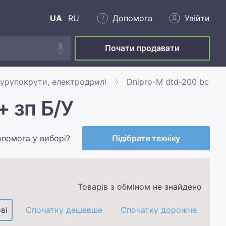
UA
RU
Допомога
Увійти
Почати продавати
урупокрути, електродрилі
Dnipro-M dtd-200 bc ultr
+ зп Б/У
опомога у виборі?
Підібрати техніку
Товарів з обміном не знайдено
ві
Спочатку дешевше
Спочатку дорожче