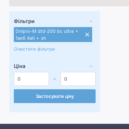
Фільтри
Dnipro-M dtd-200 bc ultra +
1акб 4ah + зп
Очистити фільтри
Ціна
Застосувати ціну