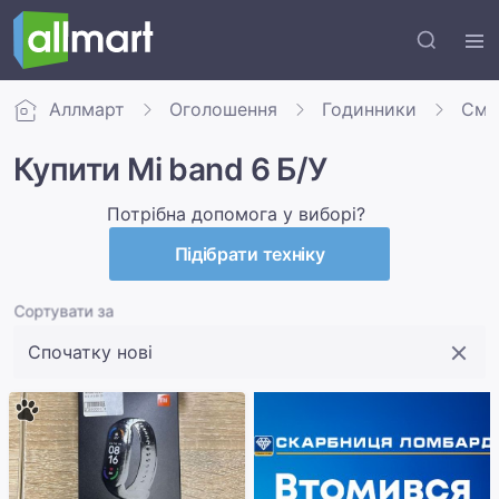
Аллмарт
Оголошення
Годинники
Сма
Купити Mi band 6 Б/У
Потрібна допомога у виборі?
Підібрати техніку
Сортувати за