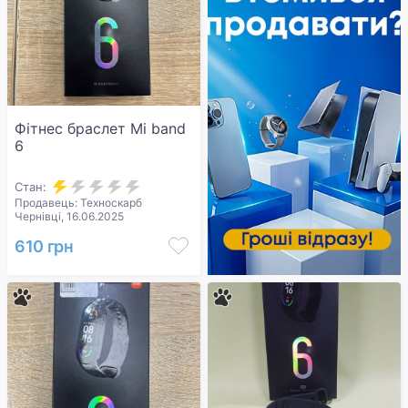
Фітнес браслет Mi band
6
Стан:
Продавець: Техноскарб
Чернівці, 16.06.2025
610 грн