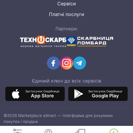
Сервіси
Платні послуги
Партнери:
Єдиний ключ до всіх сервісів
Застосунок Скарбниця
Застосунок Скарбниця
App Store
Google Play
©2026 Marketplace allmart — платформа для розумних
покупок і продаж
ТОВ "ІТМ МАРКЕТ", код ЄДРПОУ 42964597, адреса: 03151, м.