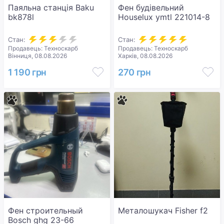
Паяльна станція Baku
Фен будівельний
bk878l
Houselux ymtl 221014-8
Стан:
Стан:
Продавець: Техноскарб
Продавець: Техноскарб
Вінниця, 08.08.2026
Харків, 08.08.2026
1 190 грн
270 грн
Фен строительный
Металошукач Fisher f2
Bosch ghg 23-66