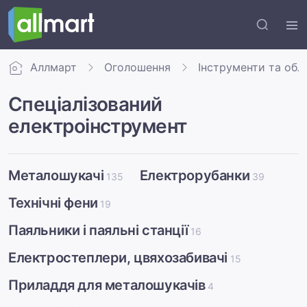
Аллмарт
Оголошення
Інструменти та обл
Спеціалізований
електроінструмент
Металошукачі
Електрорубанки
135
39
Технічні фени
19
Паяльники і паяльні станції
16
Електростеплери, цвяхозабивачі
15
Приладдя для металошукачів
4