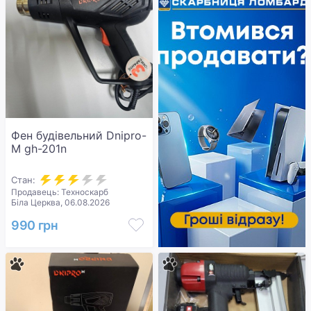
Фен будівельний Dnipro-
M gh-201n
Стан:
Продавець: Техноскарб
Біла Церква, 06.08.2026
990 грн