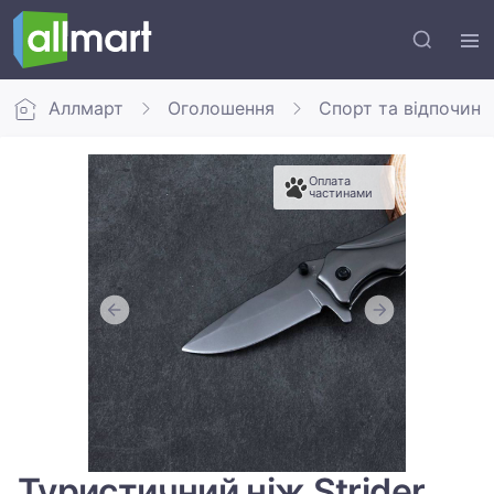
Аллмарт
Оголошення
Спорт та відпочино
Оплата
частинами
Туристичний ніж Strider