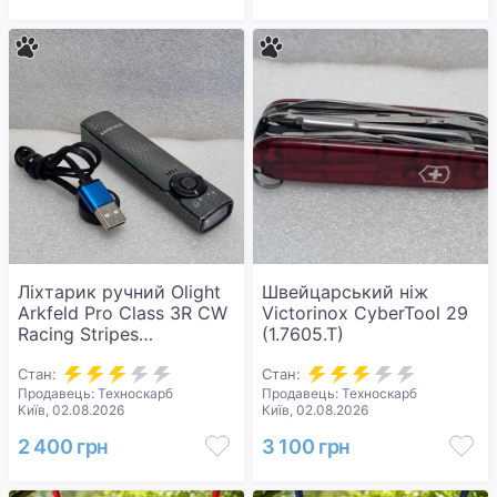
Ліхтарик ручний Olight
Швейцарський ніж
Arkfeld Pro Class 3R CW
Victorinox CyberTool 29
Racing Stripes
(1.7605.T)
(0.0000.0910)
Стан:
Стан:
Продавець: Техноскарб
Продавець: Техноскарб
Київ, 02.08.2026
Київ, 02.08.2026
2 400 грн
3 100 грн