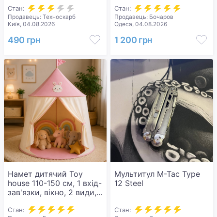
Гамак для дому,
Стан:
балкона та тераси,
Стан:
Продавець: Техноскарб
Продавець: Бочаров
навантаження до 200 кг
Київ, 04.08.2026
Одеса, 04.08.2026
Бежевий
490 грн
1 200 грн
Намет дитячий Toy
Мультитул M-Tac Type
house 110-150 см, 1 вхід-
12 Steel
зав'язки, вікно, 2 види,
сумка MR 1309 Рожевий
Стан:
Стан: