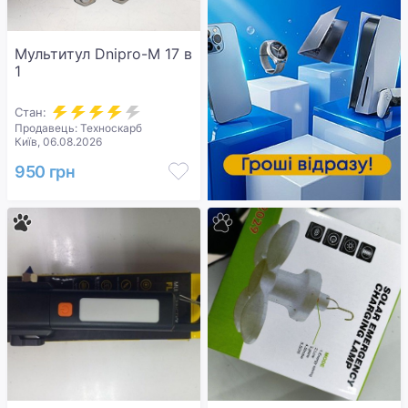
Мультитул Dnipro-M 17 в
1
Стан:
Продавець: Техноскарб
Київ, 06.08.2026
950 грн