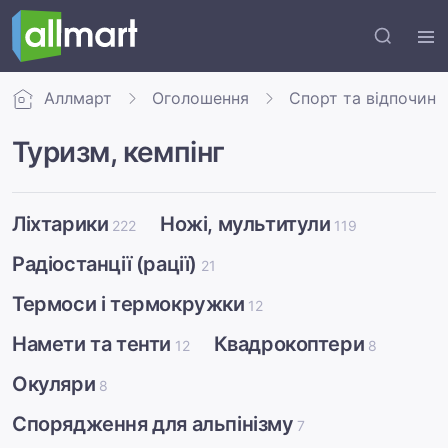
Аллмарт
Оголошення
Спорт та відпочино
Туризм, кемпінг
Ліхтарики
Ножі, мультитули
222
119
Радіостанції (рації)
21
Термоси і термокружки
12
Намети та тенти
Квадрокоптери
12
8
Окуляри
8
Спорядження для альпінізму
7