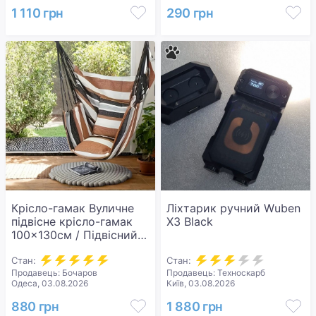
1 110 грн
290 грн
Крісло-гамак Вуличне
Ліхтарик ручний Wuben
підвісне крісло-гамак
X3 Black
100x130см / Підвісний
гамак тканинний з
подушками до 150кг
Стан:
Стан:
Продавець: Бочаров
Продавець: Техноскарб
Коричневий
Одеса, 03.08.2026
Київ, 03.08.2026
880 грн
1 880 грн