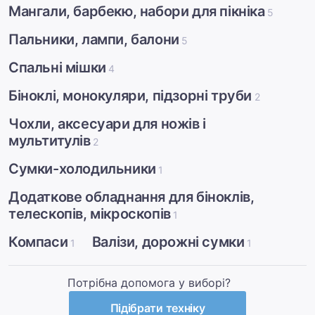
Мангали, барбекю, набори для пікніка
5
Пальники, лампи, балони
5
Спальні мішки
4
Біноклі, монокуляри, підзорні труби
2
Чохли, аксесуари для ножів і
мультитулів
2
Сумки-холодильники
1
Додаткове обладнання для біноклів,
телескопів, мікроскопів
1
Компаси
Валізи, дорожні сумки
1
1
Потрібна допомога у виборі?
Підібрати техніку