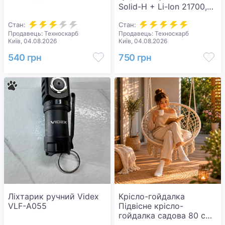
Solid-H + Li-Ion 21700,
4000 mAh (QM-FL1020-
Стан:
21700/4000-PB)
Стан:
Продавець: Техноскарб
Продавець: Техноскарб
Київ, 04.08.2026
Київ, 04.08.2026
540 грн
750 грн
Ліхтарик ручний Videx
Крісло-гойдалка
VLF-A055
Підвісне крісло-
гойдалка садова 80 см /