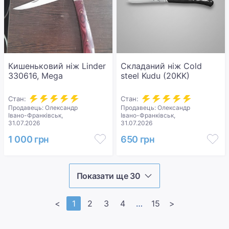
Кишеньковий ніж Linder
Складаний ніж Cold
330616, Mega
steel Kudu (20KK)
Стан:
Стан:
Продавець: Олександр
Продавець: Олександр
Івано-Франківськ,
Івано-Франківськ,
31.07.2026
31.07.2026
1 000 грн
650 грн
Показати ще 30
<
1
2
3
4
>>
15
>