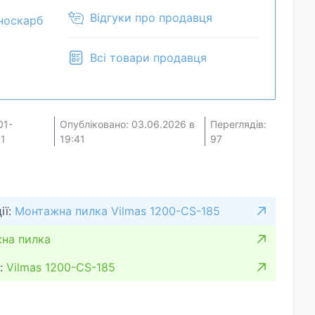
о 45 мм под углом 45°. Регулировка угла наклона
Відгуки про продавця
носкарб
ользования дополнительных инструментов.
чного пластика, а алюминиевая подошва
Всі товари продавця
сть и точность реза. Данный экземпляр
бочем состоянии с незначительными следами
вуют дефекты, влияющие на функциональность.
разу после приобретения. Инструмент компактен
01-
Опубліковано: 03.06.2026 в
Переглядів:
ии, подходит для ремонтных и строительных
1
19:41
97
для тех, кто ищет производительную пилу по
ії:
Монтажна пилка Vilmas 1200-CS-185
на пилка
:
Vilmas 1200-CS-185