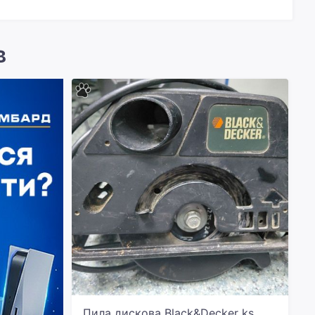
в
Пила дискова Black&Decker ks