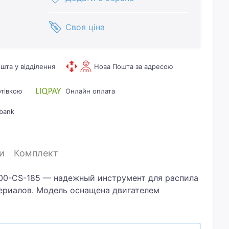
Своя ціна
шта у відділення
Нова Пошта за адресою
отівкою
Онлайн оплата
bank
и
Комплект
200-CS-185 — надежный инструмент для распила
ериалов. Модель оснащена двигателем
 обеспечивает достаточную
 бытовых и полупрофессиональных задач.
 185 мм позволяет делать пропилы глубиной до