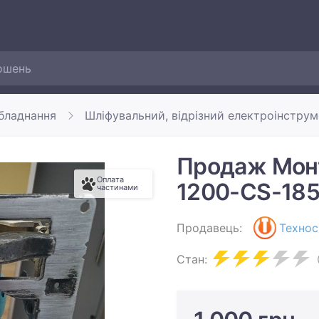
обладнання
Шліфувальний, відрізний електроінструм
Продаж Монт
Оплата
1200-CS-185
частинами
Продавець:
Технос
Стан: