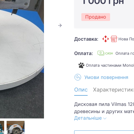
1 000 грн
Продано
Доставка:
Нова По
Оплата:
Оплата г
Оплата частинами Mono
Умови повернення
Опис
Характеристик
Дисковая пила Vilmas 1
древесины и других мат
Детальніше
мощностью 1200 Вт, что
производительность для
Диаметр пильного диска