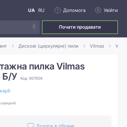
UA
RU
Допомога
Увійти
Почати продавати
ент
Дискові (циркулярні) пили
Vilmas
Vilm
ажна пилка Vilmas
 Б/У
Код: 607656
карб
(середній)
Додати в обране