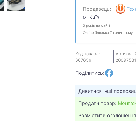
65 мм под углом 90° и д
Продавець:
Тех
осуществляется без исп
м. Київ
Корпус выполнен из про
5 років на сайті
обеспечивает устойчиво
Online близько 7 годин тому
находится в хорошем ра
использования. Отсутст
Пила готова к работе с
Код товара:
Артикул: 
и удобен в использован
607656
20097581
работ. Отличный выбор 
доступной цене.
Поділитись:
Дивитися інші пропозиц
Продати товар:
Монтаж
Розмістити оголошення