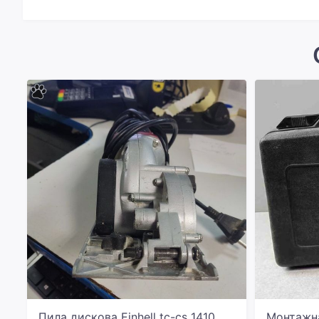
Пила дискова Einhell tc-cs 1410
Монтажн