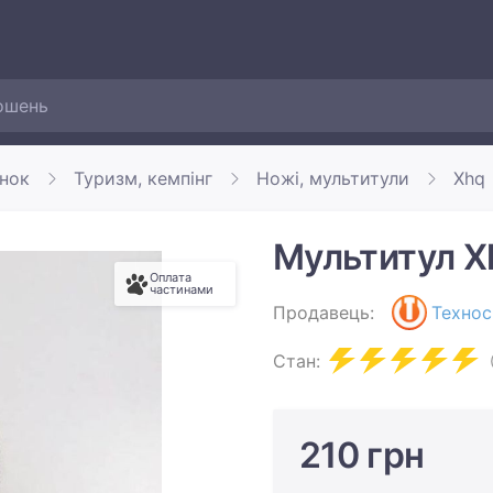
инок
Туризм, кемпінг
Ножі, мультитули
Xhq
Мультитул X
Оплата
частинами
Продавець:
Технос
Стан:
210 грн