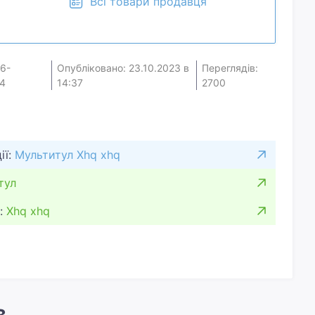
Всі товари продавця
16-
Опубліковано: 23.10.2023 в
Переглядів:
4
14:37
2700
ії:
Мультитул Xhq xhq
тул
:
Xhq xhq
в