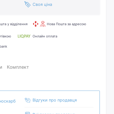
Своя ціна
шта у відділення
Нова Пошта за адресою
отівкою
Онлайн оплата
bank
и
Комплект
Відгуки про продавця
носкарб