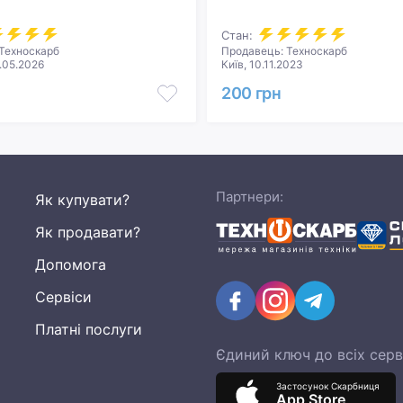
Стан:
Техноскарб
Продавець: Техноскарб
.05.2026
Київ, 10.11.2023
200 грн
Партнери:
Як купувати?
Як продавати?
Допомога
Сервіси
Платні послуги
Єдиний ключ до всіх серв
Застосунок Скарбниця
App Store