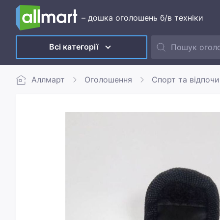
– дошка оголошень б/в техніки
Всі категорії
Аллмарт
Оголошення
Спорт та відпоч