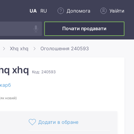
UA
RU
Допомога
Увійти
Почати продавати
Xhq xhq
Оголошення 240593
hq xhq
Код: 240593
карб
(як новий)
Додати в обране