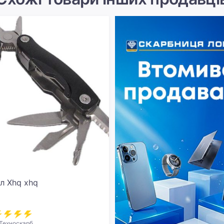
л Xhq xhq
Техноскарб