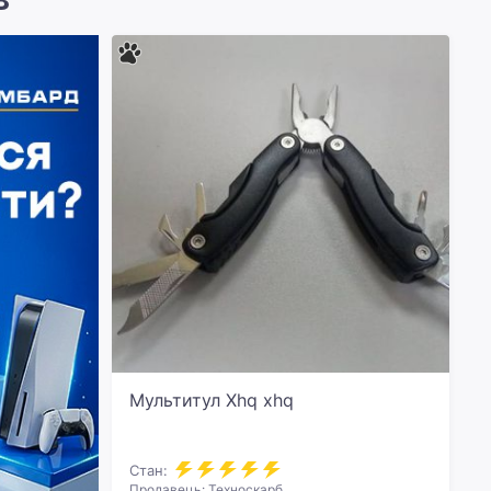
Мультитул Xhq xhq
Стан:
Продавець: Техноскарб