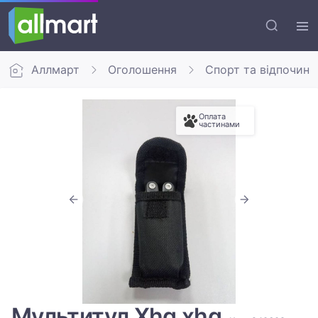
Аллмарт
Оголошення
Спорт та відпочино
Оплата
частинами
Мультитул Xhq xhq