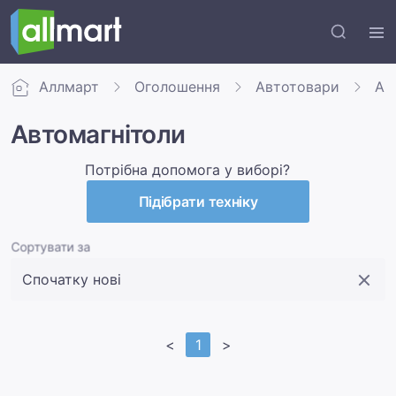
Аллмарт
Оголошення
Автотовари
Авт
Автомагнітоли
Потрібна допомога у виборі?
Підібрати техніку
Сортувати за
<
1
>