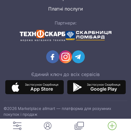
Платні послуги
Партнери:
Єдиний ключ до всіх сервісів
Застосунок Скарбниця
Застосунок Скарбниця
App Store
Google Play
©2026 Marketplace allmart — платформа для розумних
покупок і продаж
ТОВ "ІТМ МАРКЕТ", код ЄДРПОУ 42964597, адреса: 03151, м.
Київ, вул. Смілянська, 8