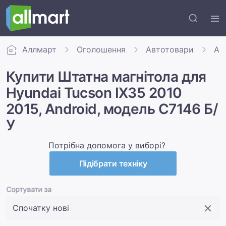
Аллмарт
Оголошення
Автотовари
Авт
Купити Штатна магнітола для
Hyundai Tucson IX35 2010
2015, Android, модель C7146 Б/
У
Потрібна допомога у виборі?
Підібрати техніку
Сортувати за