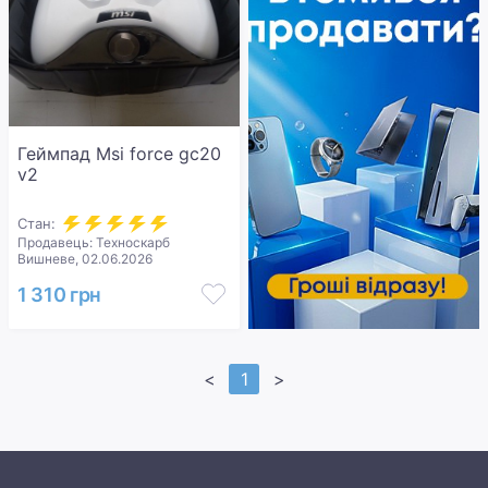
Геймпад Msi force gc20
v2
Стан:
Продавець: Техноскарб
Вишневе, 02.06.2026
1 310 грн
<
1
>