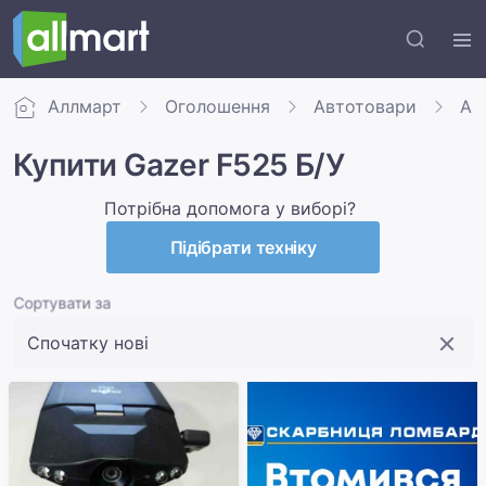
Аллмарт
Оголошення
Автотовари
Авт
Купити Gazer F525 Б/У
Потрібна допомога у виборі?
Підібрати техніку
Сортувати за