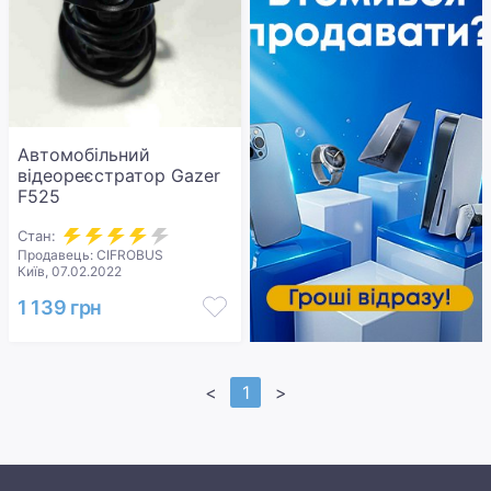
Автомобільний
відеореєстратор Gazer
F525
Стан:
Продавець: CIFROBUS
Київ, 07.02.2022
1 139 грн
<
1
>