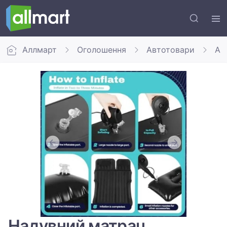
Аллмарт
Оголошення
Автотовари
Ав
Надувний матрац