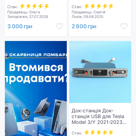
чіткості з екраном TX-
Стан:
C30-10M. НОВИЙ.
Стан:
* Особливі можливості надувного матраца, легко
Продавець: Ольга
Продавець: Сергій
Запоріжжя, 27.07.2026
Львів, 09.08.2025
чиститься, швидко надувається. Вага товару 3,6
Кілограма.
3 000 грн
2 600 грн
《Відправляю новою поштою в день замовлення
Тільки по домовленості!》
Док-станція Док-
станція USB для Tesla
Model 3/Y 2021-2023
Hub хаб. Новий.
Стан: