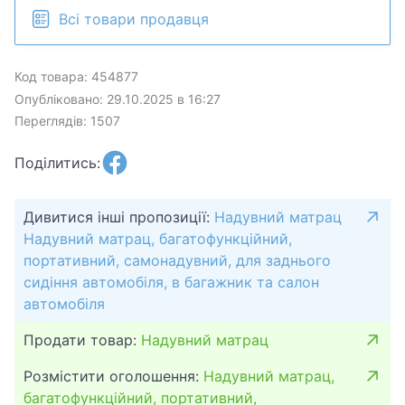
Всі товари продавця
проміжок між сидінням і підлогою, щоб спинка
сидіння залишалася рівною. Автомобільний
надувний матрац із насосом може перетворити
Код товара: 454877
заднє сидіння автомобіля на ліжко для вашого
Опубліковано: 29.10.2025 в 16:27
комфортного сну.
Переглядів: 1507
Простота використання: відрегулюйте м'якість і
жорсткість відповідно до ваших потреб. Щоб
Поділитись:
накачати матрац, просто під'єднайте насос до
прикурювача автомобіля та закачайте повітря в
матрац через насадку.
Дивитися інші пропозиції:
Надувний матрац
Надувний матрац, багатофункційний,
* Портативний: завдяки надувній конструкції
портативний, самонадувний, для заднього
матрац можна швидко скласти та прибрати, а
сидіння автомобіля, в багажник та салон
переносну сумку, що йде в комплекті, можна
автомобіля
використовувати для зручності подорожей і
Продати товар:
Надувний матрац
кемпінгу.
Розмістити оголошення:
Надувний матрац,
* Застосування: Портативний автомобільний
багатофункційний, портативний,