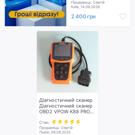
Продавець: Сергій
Київ, 14.06.2026
#5(555r)
2 400 грн
Діагностичний сканер
Діагностичний сканер
OBD2 VPOW K88 PRO
для всіх автомобілів
OBDII (K88) Новий.
Стан:
Продавець: Сергій
Львів, 08.08.2025